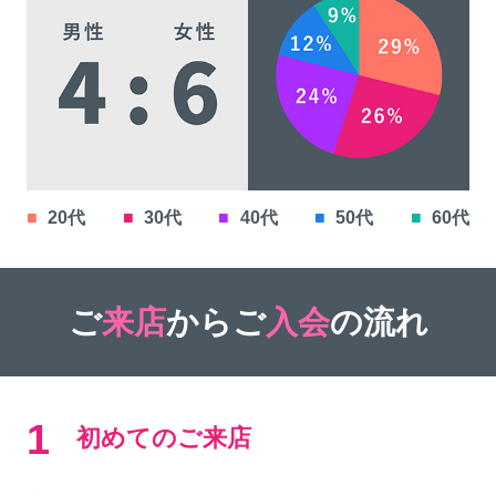
■
20代
■
30代
■
40代
■
50代
■
60代
ご
来店
からご
入会
の流れ
1
初めてのご来店