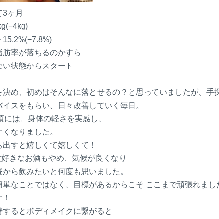
て3ヶ月
(−4kg)
.2%(−7.8%)
脂肪率が落ちるのかすら
ない状態からスタート
を決め、初めはそんなに落とせるの
？
と思っていましたが、手
バイスをもらい、日々改善していく毎日。
た頃には、身体の軽さを実感し、
すくなりました。
ち出すと嬉しくて嬉しくて
！
 大好きなお酒もやめ、気候が良くなり
昼から飲みたいと何度も思いました
。
簡単なことではなく、目標があるからこそ ここまで頑張れまし
す！
善するとボディメイクに繋がると