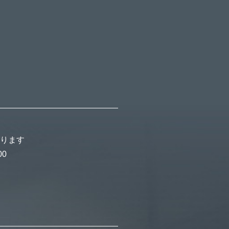
ります
00