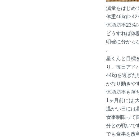
減量をはじめ
体重46kg▷42kg
体脂肪率23%▷15
どうすれば体
明確に分から
.
星くんと目標
り、毎日アド
44kgを過ぎ
かなり動きや
体脂肪率も落
1ヶ月前には
温かい日には
食事制限って
分との戦いで
でも食事を改