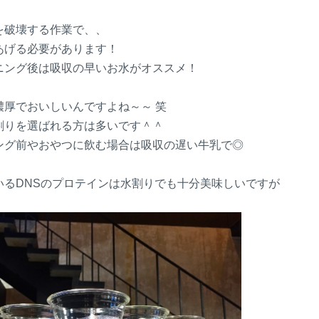
を破壊する作業で、、
あげる必要があります！
ニング後は吸収の早いお水がオススメ！
濃厚でおいしいんですよね～～ 笑
割りを選ばれる方は多いです＾＾
ング前やおやつに飲む場合は吸収の遅い牛乳で◎
いるDNSのプロテインは水割りでも十分美味しいですが