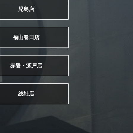
児島店
福山春日店
赤磐・瀬戸店
総社店