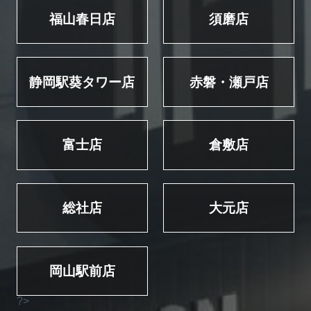
福山春日店
須磨店
静岡駅葵タワー店
赤磐・瀬戸店
富士店
倉敷店
総社店
大元店
岡山駅前店
?>