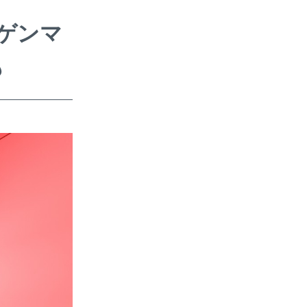
ゲンマ
も