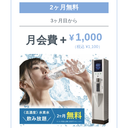
2ヶ月無料
3ヶ月目から
1,000
¥
月会費
（税込 ¥1,100）