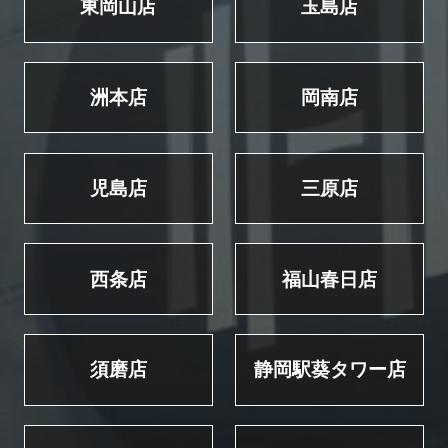
東岡山店
玉島店
洲本店
岡南店
児島店
三原店
西条店
福山春日店
須磨店
静岡駅葵タワー店