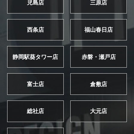
児島店
三原店
西条店
福山春日店
静岡駅葵タワー店
赤磐・瀬戸店
富士店
倉敷店
総社店
大元店