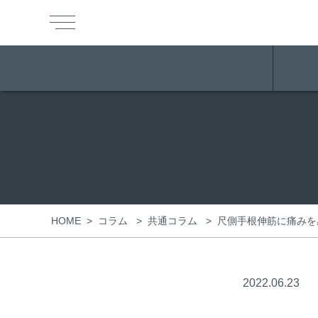
HOME
>
>
>
尺側手根伸筋に痛みを
コラム
共通コラム
2022.06.23