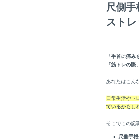
尺側手
ストレ
「手首に痛み
「筋トレの際
あなたはこん
日常生活やト
ているかも
し
そこでこの記
尺側手根