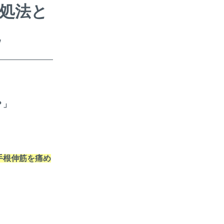
処法と
説
？」
手根伸筋を痛め