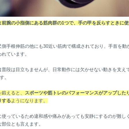
は
前腕の小指側にある筋肉群の1つで、手の甲を反らすときに
尺側手根伸筋の他にも30近い筋肉で構成されており、手首を動
われています。
は普段は目立ちませんが、日常動作には欠かせない動きを支え
です。
を鍛えると、
スポーツや筋トレのパフォーマンスがアップした
りする
ようになります。
に使っているため違和感や痛みがあっても安静にするのが難し
な部位とも言えます。