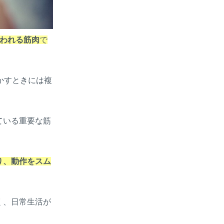
使われる筋肉
で
かすときには複
ている重要な筋
り、動作をスム
く、日常生活が