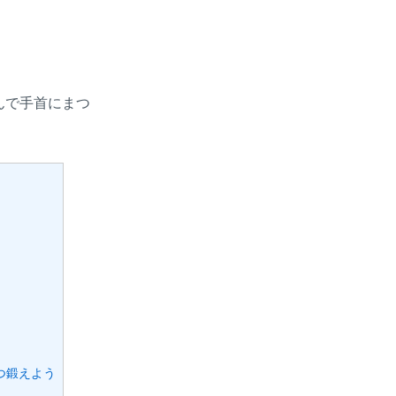
んで手首にまつ
つ鍛えよう