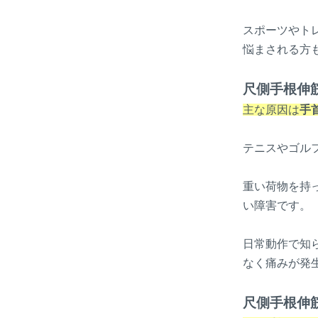
スポーツやト
悩まされる方
尺側手根伸
主な原因は
手
テニスやゴル
重い荷物を持
い障害です。
日常動作で知
なく痛みが発
尺側手根伸