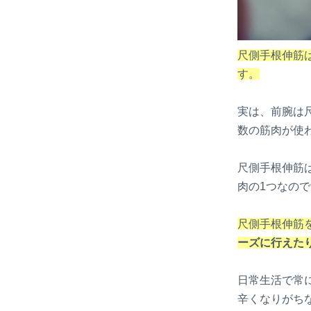
尺側手根伸筋
す。
実は、前腕は
数の筋肉が使
尺側手根伸筋
肉の1つなの
尺側手根伸筋
ーズに行えた
日常生活で常
辛くなりがち