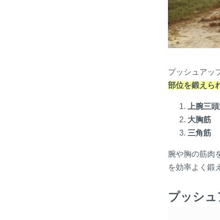
プッシュアッ
部位を鍛えら
上腕三頭
大胸筋
三角筋
腕や胸の筋肉
を効率よく鍛
プッシュ