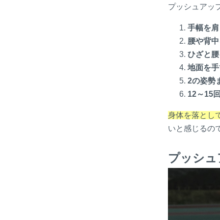
プッシュアッ
手幅を肩
腰や背中
ひざと腰
地面を手
2の姿勢
12
～
15
身体を落とし
いと感じるの
プッシュ