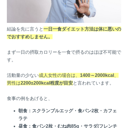
結論を先に言うと
一日一食ダイエット方法は体に悪いの
でおすすめしません。
まず一日の摂取カロリーを一食で摂るのはほぼ不可能で
す。
活動量の少ない
成人女性の場合は、
1400～2000kcal
、
男性は
2200±200kcal程度が目安
と言われています。
食事の例をあげると、
朝食：スクランブルエッグ・食パン2枚・カフェ
ラテ
昼食：食パン2枚・むね肉85g・サラダ(フレンチ