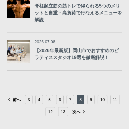
脊柱起立筋の筋トレで得られる5つのメリ
ットと自重・高負荷で行なえるメニューを
解説
2026.07.08
【2026年最新版】岡山市でおすすめのピ
ラティススタジオ19選を徹底解説！
前へ
3
4
5
6
7
8
9
10
11
12
13
次へ